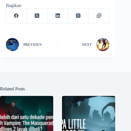
Bagikan
PREVIOUS
NEXT
Related Posts