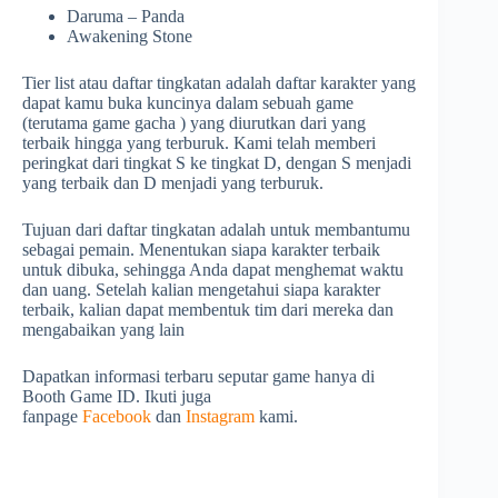
Daruma – Panda
Awakening Stone
Tier list atau daftar tingkatan adalah daftar karakter yang
dapat kamu buka kuncinya dalam sebuah game
(terutama game gacha ) yang diurutkan dari yang
terbaik hingga yang terburuk. Kami telah memberi
peringkat dari tingkat S ke tingkat D, dengan S menjadi
yang terbaik dan D menjadi yang terburuk.
Tujuan dari daftar tingkatan adalah untuk membantumu
sebagai pemain. Menentukan siapa karakter terbaik
untuk dibuka, sehingga Anda dapat menghemat waktu
dan uang. Setelah kalian mengetahui siapa karakter
terbaik, kalian dapat membentuk tim dari mereka dan
mengabaikan yang lain
Dapatkan informasi terbaru seputar game hanya di
Booth Game ID. Ikuti juga
fanpage
Facebook
dan
Instagram
kami.