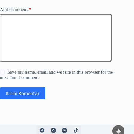
Add Comment
*
Save my name, email and website in this browser for the
next time I comment.
Kirim Komentar
☀️