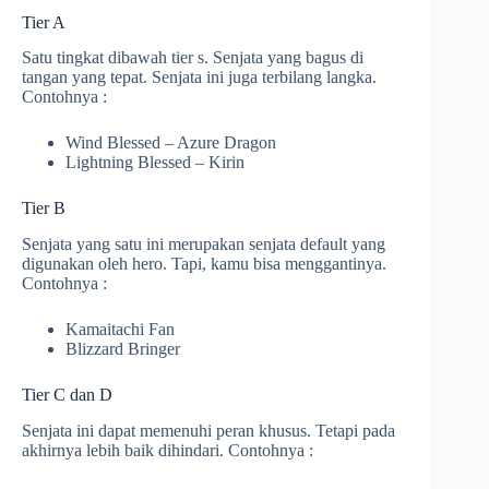
Tier A
Satu tingkat dibawah tier s. Senjata yang bagus di
tangan yang tepat. Senjata ini juga terbilang langka.
Contohnya :
Wind Blessed – Azure Dragon
Lightning Blessed – Kirin
Tier B
Senjata yang satu ini merupakan senjata default yang
digunakan oleh hero. Tapi, kamu bisa menggantinya.
Contohnya :
Kamaitachi Fan
Blizzard Bringer
Tier C dan D
Senjata ini dapat memenuhi peran khusus. Tetapi pada
akhirnya lebih baik dihindari. Contohnya :