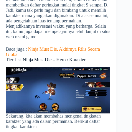
memberikan daftar peringkat mulai tingkat S sampai D.
Jadi, kamu tak perlu ragu dan bimbang untuk memilih
karakter mana yang akan digunakan. Di atas semua ini,
ada pengetahuan luas tentang permainan.
Menjadikannya investasi waktu yang berharga. Selain
itu, kamu juga dapat mempelajarinya lebih lanjut di situs
web resmi game.
Baca juga :
Ninja Must Die, Akhirnya Rilis Secara
Global
Tier List Ninja Must Die – Hero / Karakter
Sekarang, kita akan membahas mengenai tingkatan
karakter yang ada dalam permainan. Berikut daftar
tingkat karakter :