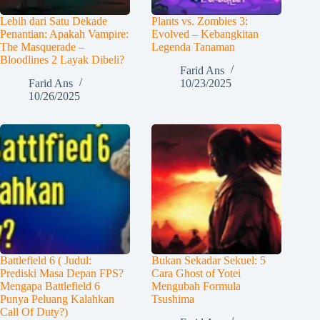
Lebih dari Satu Dekade
Plants vs. Zombies 3:
Penantian: Apakah Vampire:
Evolved – Kebangkitan
The Masquerade –
Legenda Tanaman
Bloodlines 2 Layak Dibeli?
Farid Ans
Farid Ans
10/23/2025
10/26/2025
Battlefield 6 ( Judul:
Bukan Sekadar Sekuel: 5
Prediski Masa Depan FPS?
Cara Ghost of Yotei
Mengapa Battlefield 6
Mengubah Formula
Punya Peluang Kalahkan
Tsushima
Call Of Duty?)