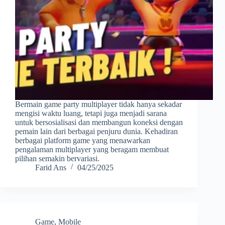
Bermain game party multiplayer tidak hanya sekadar
mengisi waktu luang, tetapi juga menjadi sarana
untuk bersosialisasi dan membangun koneksi dengan
pemain lain dari berbagai penjuru dunia. Kehadiran
berbagai platform game yang menawarkan
pengalaman multiplayer yang beragam membuat
pilihan semakin bervariasi.
Farid Ans
04/25/2025
Game
,
Mobile