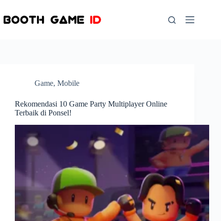
Skip
to
content
Game
,
Mobile
Rekomendasi 10 Game Party Multiplayer Online
Terbaik di Ponsel!