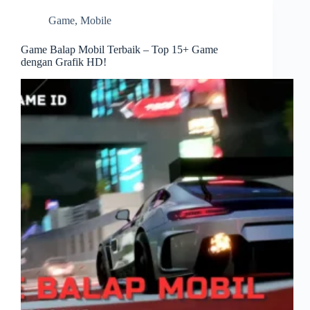
Game
,
Mobile
Game Balap Mobil Terbaik – Top 15+ Game
dengan Grafik HD!