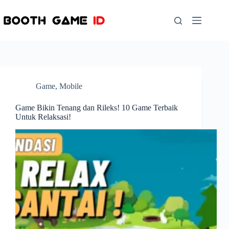
Skip
to
content
Game
,
Mobile
Game Bikin Tenang dan Rileks! 10 Game Terbaik
Untuk Relaksasi!