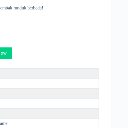
enembak runduk berbeda!
Now
game