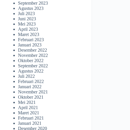
September 2023
Agustus 2023
Juli 2023
Juni 2023
Mei 2023
April 2023
Maret 2023
Februari 2023
Januari 2023
Desember 2022
November 2022
Oktober 2022
September 2022
Agustus 2022
Juli 2022
Februari 2022
Januari 2022
November 2021
Oktober 2021
Mei 2021
April 2021
Maret 2021
Februari 2021
Januari 2021
Desember 2020