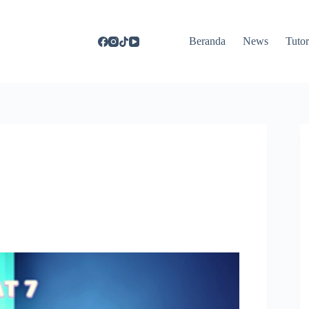
Beranda
News
Tutor