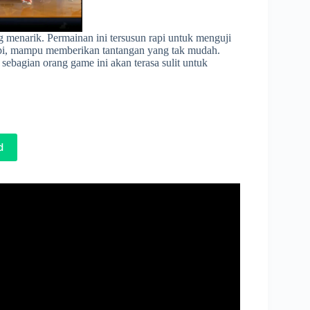
menarik. Permainan ini tersusun rapi untuk menguji
i, mampu memberikan tantangan yang tak mudah.
sebagian orang game ini akan terasa sulit untuk
d