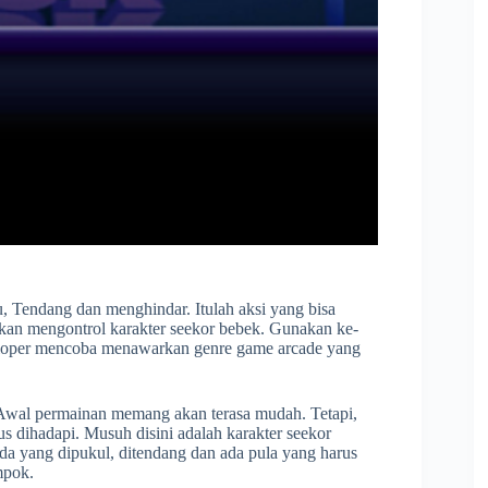
, Tendang dan menghindar. Itulah aksi yang bisa
akan mengontrol karakter seekor bebek. Gunakan ke-
eloper mencoba menawarkan genre game arcade yang
. Awal permainan memang akan terasa mudah. Tetapi,
s dihadapi. Musuh disini adalah karakter seekor
a yang dipukul, ditendang dan ada pula yang harus
mpok.