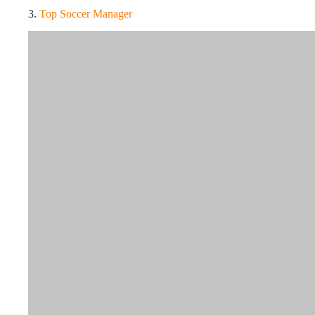
3.
Top Soccer Manager