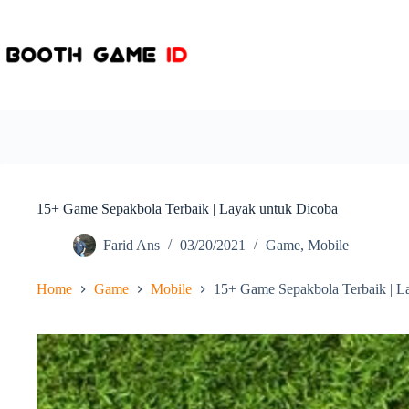
Skip
to
content
15+ Game Sepakbola Terbaik | Layak untuk Dicoba
Farid Ans
03/20/2021
Game
,
Mobile
Home
Game
Mobile
15+ Game Sepakbola Terbaik | L