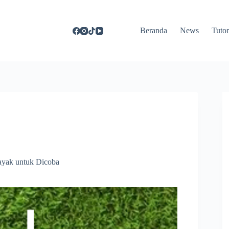
Beranda
News
Tutor
ayak untuk Dicoba