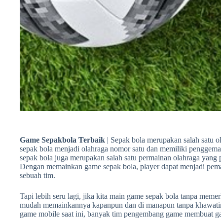
Game Sepakbola Terbaik
| Sepak bola merupakan salah satu ol
sepak bola menjadi olahraga nomor satu dan memiliki penggema
sepak bola juga merupakan salah satu permainan olahraga yang 
Dengan memainkan game sepak bola, player dapat menjadi pem
sebuah tim.
Tapi lebih seru lagi, jika kita main game sepak bola tanpa memer
mudah memainkannya kapanpun dan di manapun tanpa khawatir
game mobile saat ini, banyak tim pengembang game membuat ga