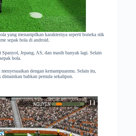
ola yang menampilkan karakternya seperti boneka stik
me sepak bola di android.
ti Spanyol, Jepang, AS, dan masih banyak lagi. Selain
sepak bola.
at menyesuaikan dengan kemampuanmu. Selain itu,
k dimainkan bahkan pemula sekalipun.