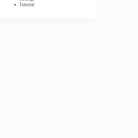
Tutorial