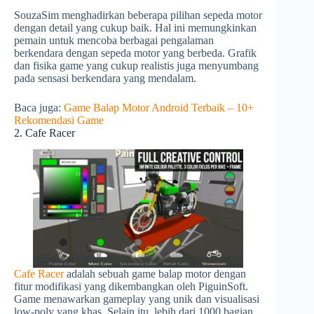
SouzaSim menghadirkan beberapa pilihan sepeda motor
dengan detail yang cukup baik. Hal ini memungkinkan
pemain untuk mencoba berbagai pengalaman
berkendara dengan sepeda motor yang berbeda. Grafik
dan fisika game yang cukup realistis juga menyumbang
pada sensasi berkendara yang mendalam.
Baca juga:
Game Balap Motor Android Terbaik – 10+
Rekomendasi Game
2. Cafe Racer
Cafe Racer
adalah sebuah game balap motor dengan
fitur modifikasi yang dikembangkan oleh PiguinSoft.
Game menawarkan gameplay yang unik dan visualisasi
low-poly yang khas. Selain itu, lebih dari 1000 bagian