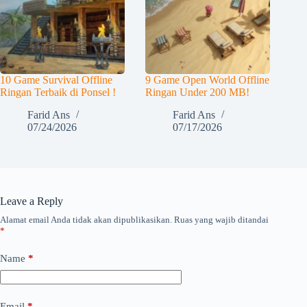
10 Game Survival Offline
9 Game Open World Offline
Ringan Terbaik di Ponsel !
Ringan Under 200 MB!
Farid Ans
Farid Ans
07/24/2026
07/17/2026
Leave a Reply
Alamat email Anda tidak akan dipublikasikan.
Ruas yang wajib ditandai
*
Name
*
Email
*