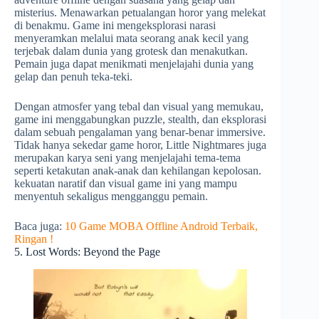
misterius. Menawarkan petualangan horor yang melekat
di benakmu. Game ini mengeksplorasi narasi
menyeramkan melalui mata seorang anak kecil yang
terjebak dalam dunia yang grotesk dan menakutkan.
Pemain juga dapat menikmati menjelajahi dunia yang
gelap dan penuh teka-teki.
Dengan atmosfer yang tebal dan visual yang memukau,
game ini menggabungkan puzzle, stealth, dan eksplorasi
dalam sebuah pengalaman yang benar-benar immersive.
Tidak hanya sekedar game horor, Little Nightmares juga
merupakan karya seni yang menjelajahi tema-tema
seperti ketakutan anak-anak dan kehilangan kepolosan.
kekuatan naratif dan visual game ini yang mampu
menyentuh sekaligus mengganggu pemain.
Baca juga:
10 Game MOBA Offline Android Terbaik,
Ringan !
5. Lost Words: Beyond the Page