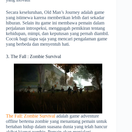
Secara keseluruhan, Old Man’s Journey adalah game
yang istimewa karena memberikan lebih dari sekadar
hiburan. Selain itu game ini membawa pemain dalam
perjalanan introspeksi, menggugah pemikiran tentang
kehidupan, mimpi, dan keputusan yang pernah diambil.
Cocok bagi siapa saja yang mencari pengalaman game
yang berbeda dan menyentuh hati.
3. The Fall : Zombie Survival
The Fall: Zombie Survival
adalah game adventure
offline bertema zombie yang menantang pemain untuk
bertahan hidup dalam suasana dunia yang telah hancur
akibat kiamat zombie. Pemain akan menjalani