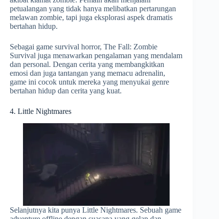
petualangan yang tidak hanya melibatkan pertarungan
melawan zombie, tapi juga eksplorasi aspek dramatis
bertahan hidup.
Sebagai game survival horror, The Fall: Zombie
Survival juga menawarkan pengalaman yang mendalam
dan personal. Dengan cerita yang membangkitkan
emosi dan juga tantangan yang memacu adrenalin,
game ini cocok untuk mereka yang menyukai genre
bertahan hidup dan cerita yang kuat.
4. Little Nightmares
Selanjutnya kita punya Little Nightmares. Sebuah game
adventure offline dengan suasana yang gelap dan