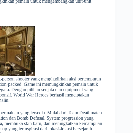
ungkinkan pemain untuk mengembangkan unit-unit
t-person shooter yang menghadirkan aksi pertempuran
ction-packed. Game ini memungkinkan pemain untuk
negara. Dengan pilihan senjata dan equipment yang
esponsif, World War Heroes berhasil menciptakan
alin.
e permainan yang tersedia. Mulai dari Team Deathmatch
nation dan Bomb Defusal. System progression yang
ta, membuka skin baru, dan meningkatkan kemampuan
 yang terinspirasi dari lokasi-lokasi bersejarah