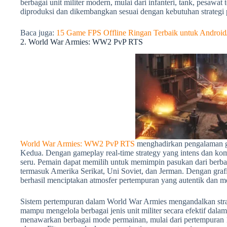
berbagai unit militer modern, mulai dari infanteri, tank, pesawat
diproduksi dan dikembangkan sesuai dengan kebutuhan strategi
Baca juga:
15 Game FPS Offline Ringan Terbaik untuk Android
2. World War Armies: WW2 PvP RTS
World War Armies: WW2 PvP RTS
menghadirkan pengalaman g
Kedua. Dengan gameplay real-time strategy yang intens dan ko
seru. Pemain dapat memilih untuk memimpin pasukan dari berbaga
termasuk Amerika Serikat, Uni Soviet, dan Jerman. Dengan grafi
berhasil menciptakan atmosfer pertempuran yang autentik dan me
Sistem pertempuran dalam World War Armies mengandalkan strate
mampu mengelola berbagai jenis unit militer secara efektif dal
menawarkan berbagai mode permainan, mulai dari pertempuran 1