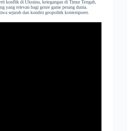
erti konflik di Ukraina, ketegangan di Timur Tengah,
kang yang relevan bagi genre game perang dunia.
stiwa sejarah dan kondisi geopolitik kontemporer.