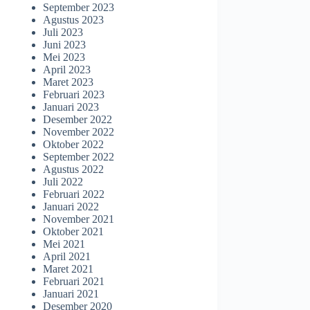
September 2023
Agustus 2023
Juli 2023
Juni 2023
Mei 2023
April 2023
Maret 2023
Februari 2023
Januari 2023
Desember 2022
November 2022
Oktober 2022
September 2022
Agustus 2022
Juli 2022
Februari 2022
Januari 2022
November 2021
Oktober 2021
Mei 2021
April 2021
Maret 2021
Februari 2021
Januari 2021
Desember 2020