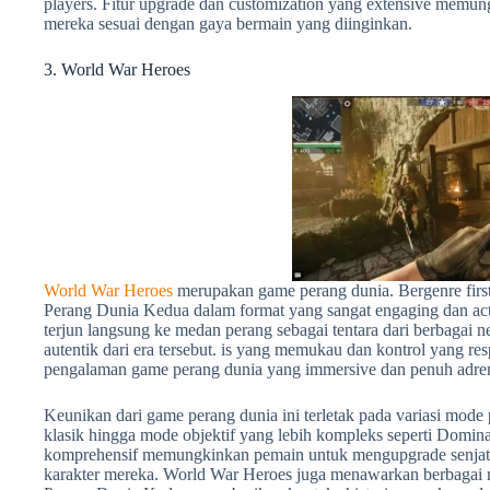
players. Fitur upgrade dan customization yang extensive mem
mereka sesuai dengan gaya bermain yang diinginkan.
3. World War Heroes
World War Heroes
merupakan game perang dunia. Bergenre firs
Perang Dunia Kedua dalam format yang sangat engaging dan a
terjun langsung ke medan perang sebagai tentara dari berbagai 
autentik dari era tersebut. is yang memukau dan kontrol yang r
pengalaman game perang dunia yang immersive dan penuh adren
Keunikan dari game perang dunia ini terletak pada variasi mod
klasik hingga mode objektif yang lebih kompleks seperti Domi
komprehensif memungkinkan pemain untuk mengupgrade senja
karakter mereka. World War Heroes juga menawarkan berbagai map