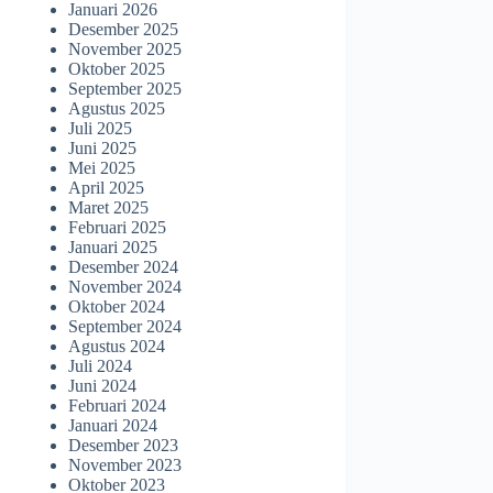
Januari 2026
Desember 2025
November 2025
Oktober 2025
September 2025
Agustus 2025
Juli 2025
Juni 2025
Mei 2025
April 2025
Maret 2025
Februari 2025
Januari 2025
Desember 2024
November 2024
Oktober 2024
September 2024
Agustus 2024
Juli 2024
Juni 2024
Februari 2024
Januari 2024
Desember 2023
November 2023
Oktober 2023