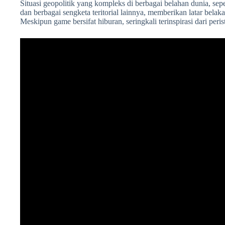
Situasi geopolitik yang kompleks di berbagai belahan dunia, sep
dan berbagai sengketa teritorial lainnya, memberikan latar bela
Meskipun game bersifat hiburan, seringkali terinspirasi dari peri