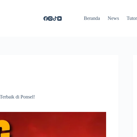
Beranda
News
Tutor
erbaik di Ponsel!