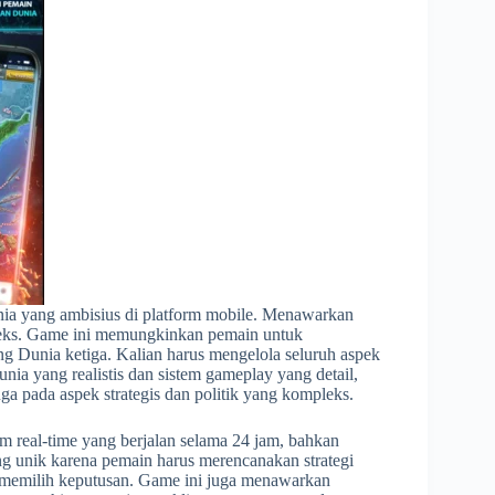
nia yang ambisius di platform mobile. Menawarkan
leks. Game ini memungkinkan pemain untuk
g Dunia ketiga. Kalian harus mengelola seluruh aspek
nia yang realistis dan sistem gameplay yang detail,
ga pada aspek strategis dan politik yang kompleks.
em real-time yang berjalan selama 24 jam, bahkan
ng unik karena pemain harus merencanakan strategi
 memilih keputusan. Game ini juga menawarkan