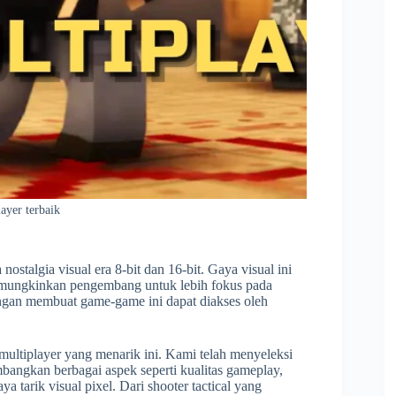
ayer terbaik
ostalgia visual era 8-bit dan 16-bit. Gaya visual ini
 memungkinkan pengembang untuk lebih fokus pada
 ringan membuat game-game ini dapat diakses oleh
multiplayer yang menarik ini. Kami telah menyeleksi
mbangkan berbagai aspek seperti kualitas gameplay,
 tarik visual pixel. Dari shooter tactical yang