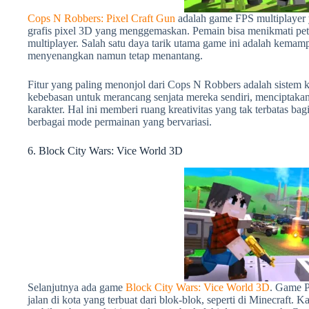
Cops N Robbers: Pixel Craft Gun
adalah game FPS multiplayer
grafis pixel 3D yang menggemaskan. Pemain bisa menikmati pet
multiplayer. Salah satu daya tarik utama game ini adalah kem
menyenangkan namun tetap menantang.
Fitur yang paling menonjol dari Cops N Robbers adalah sistem k
kebebasan untuk merancang senjata mereka sendiri, menciptaka
karakter. Hal ini memberi ruang kreativitas yang tak terbatas ba
berbagai mode permainan yang bervariasi.
6. Block City Wars: Vice World 3D
Selanjutnya ada game
Block City Wars: Vice World 3D
. Game P
jalan di kota yang terbuat dari blok-blok, seperti di Minecraft. K