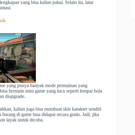
ngkapan yang bisa kalian pakai. Selain itu, latar
ntasi.
aik
ame yang punya banyak mode permainan yang
 bisa bermain mini game yang lucu seperti lempar bola
an diupgrade.
hkan, kalian juga bisa membuat skin karakter sendiri
rang di game bisa didapat secara gratis. Jadi, jika
kin layak untuk dicoba.