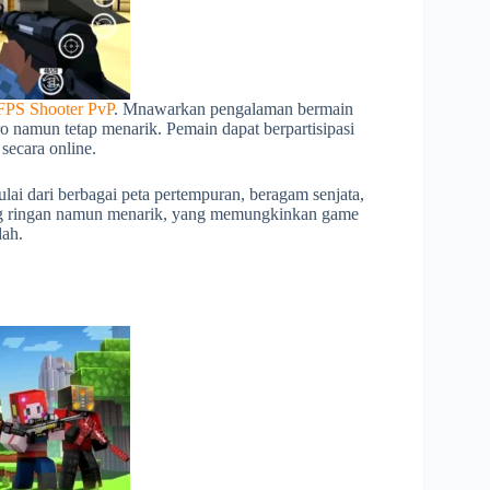
FPS Shooter PvP
. Mnawarkan pengalaman bermain
o namun tetap menarik. Pemain dapat berpartisipasi
secara online.
ulai dari berbagai peta pertempuran, beragam senjata,
yang ringan namun menarik, yang memungkinkan game
dah.