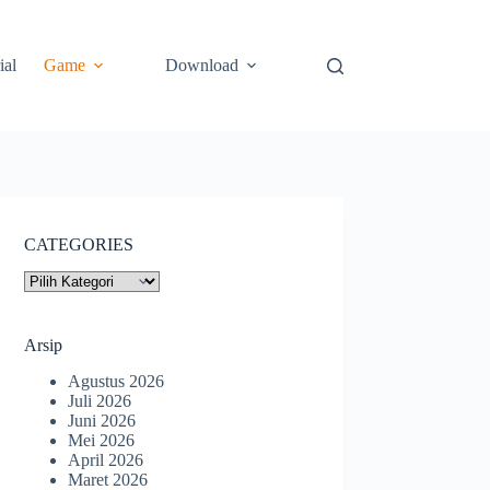
ial
Game
Download
CATEGORIES
CATEGORIES
Arsip
Agustus 2026
Juli 2026
Juni 2026
Mei 2026
April 2026
Maret 2026