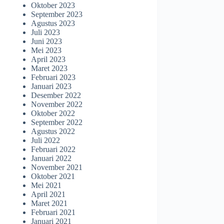
Oktober 2023
September 2023
Agustus 2023
Juli 2023
Juni 2023
Mei 2023
April 2023
Maret 2023
Februari 2023
Januari 2023
Desember 2022
November 2022
Oktober 2022
September 2022
Agustus 2022
Juli 2022
Februari 2022
Januari 2022
November 2021
Oktober 2021
Mei 2021
April 2021
Maret 2021
Februari 2021
Januari 2021