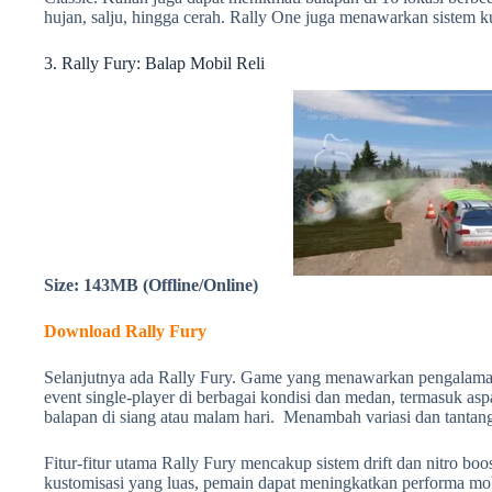
hujan, salju, hingga cerah. Rally One juga menawarkan sistem k
3. Rally Fury: Balap Mobil Reli
Size: 143MB (Offline/Online)
Download Rally Fury
Selanjutnya ada Rally Fury. Game yang menawarkan pengalaman 
event single-player di berbagai kondisi dan medan, termasuk aspa
balapan di siang atau malam hari. Menambah variasi dan tanta
Fitur-fitur utama Rally Fury mencakup sistem drift dan nitro bo
kustomisasi yang luas, pemain dapat meningkatkan performa m