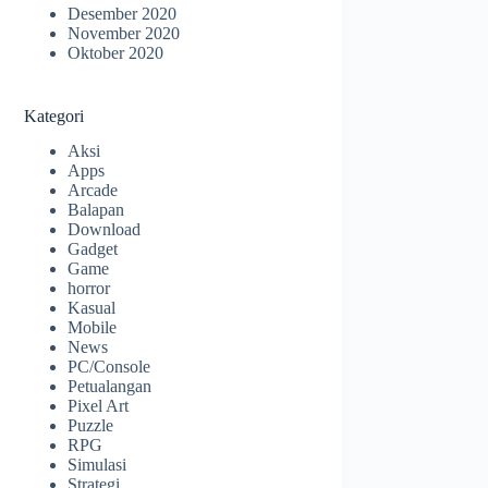
Desember 2020
November 2020
Oktober 2020
Kategori
Aksi
Apps
Arcade
Balapan
Download
Gadget
Game
horror
Kasual
Mobile
News
PC/Console
Petualangan
Pixel Art
Puzzle
RPG
Simulasi
Strategi