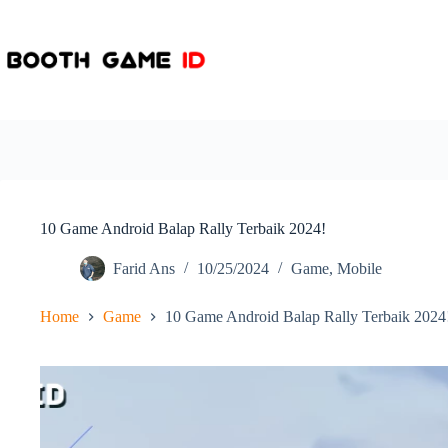
Skip
to
content
10 Game Android Balap Rally Terbaik 2024!
Farid Ans
10/25/2024
Game
,
Mobile
Home
Game
10 Game Android Balap Rally Terbaik 2024