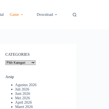
ial
Game
Download
CATEGORIES
CATEGORIES
Arsip
Agustus 2026
Juli 2026
Juni 2026
Mei 2026
April 2026
Maret 2026