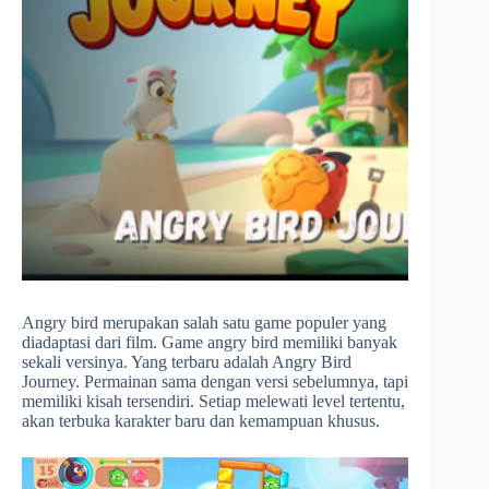
Angry bird merupakan salah satu game populer yang
diadaptasi dari film. Game angry bird memiliki banyak
sekali versinya. Yang terbaru adalah Angry Bird
Journey. Permainan sama dengan versi sebelumnya, tapi
memiliki kisah tersendiri. Setiap melewati level tertentu,
akan terbuka karakter baru dan kemampuan khusus.