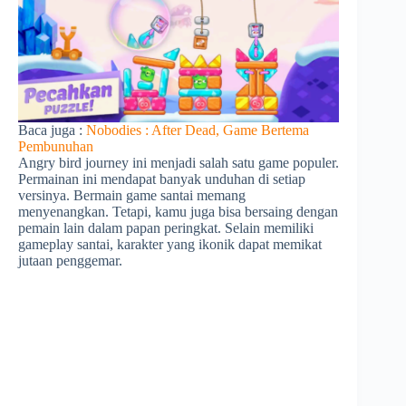
Baca juga :
Nobodies : After Dead, Game Bertema
Pembunuhan
Angry bird journey ini menjadi salah satu game populer.
Permainan ini mendapat banyak unduhan di setiap
versinya. Bermain game santai memang
menyenangkan. Tetapi, kamu juga bisa bersaing dengan
pemain lain dalam papan peringkat. Selain memiliki
gameplay santai, karakter yang ikonik dapat memikat
jutaan penggemar.