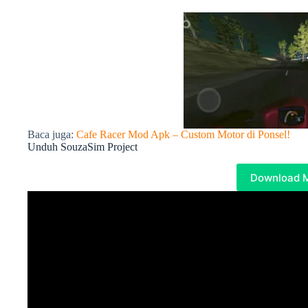
Baca juga:
Cafe Racer Mod Apk – Custom Motor di Ponsel!
Unduh SouzaSim Project
Download 