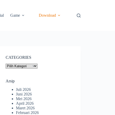
ial
Game
Download
CATEGORIES
CATEGORIES
Arsip
Juli 2026
Juni 2026
Mei 2026
April 2026
Maret 2026
Februari 2026