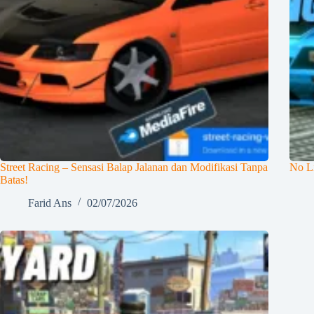
Street Racing – Sensasi Balap Jalanan dan Modifikasi Tanpa
No L
Batas!
Farid Ans
02/07/2026