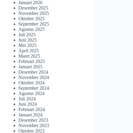
Januari 2026
Desember 2025
November 2025
Oktober 2025
September 2025
Agustus 2025
Juli 2025
Juni 2025
Mei 2025
April 2025
Maret 2025
Februari 2025
Januari 2025
Desember 2024
November 2024
Oktober 2024
September 2024
Agustus 2024
Juli 2024
Juni 2024
Februari 2024
Januari 2024
Desember 2023
November 2023
Oktober 2023