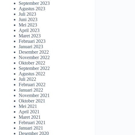
September 2023
Agustus 2023
Juli 2023
Juni 2023
Mei 2023
April 2023
Maret 2023
Februari 2023
Januari 2023
Desember 2022
November 2022
Oktober 2022
September 2022
Agustus 2022
Juli 2022
Februari 2022
Januari 2022
November 2021
Oktober 2021
Mei 2021
April 2021
Maret 2021
Februari 2021
Januari 2021
Desember 2020