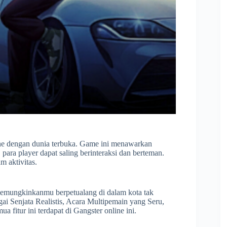
ne dengan dunia terbuka. Game ini menawarkan
ara player dapat saling berinteraksi dan berteman.
 aktivitas.
emungkinkanmu berpetualang di dalam kota tak
i Senjata Realistis, Acara Multipemain yang Seru,
 fitur ini terdapat di Gangster online ini.