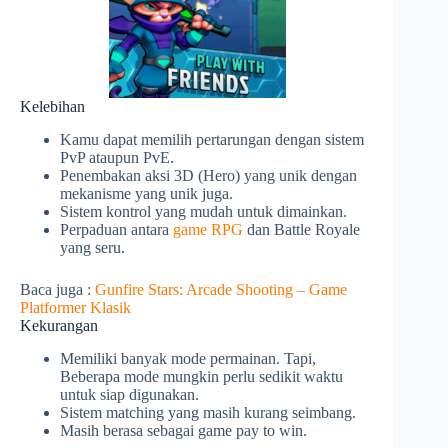
Kelebihan
Kamu dapat memilih pertarungan dengan sistem
PvP ataupun PvE.
Penembakan aksi 3D (Hero) yang unik dengan
mekanisme yang unik juga.
Sistem kontrol yang mudah untuk dimainkan.
Perpaduan antara
game RPG
dan Battle Royale
yang seru.
Baca juga :
Gunfire Stars: Arcade Shooting – Game
Platformer Klasik
Kekurangan
Memiliki banyak mode permainan. Tapi,
Beberapa mode mungkin perlu sedikit waktu
untuk siap digunakan.
Sistem matching yang masih kurang seimbang.
Masih berasa sebagai game pay to win.