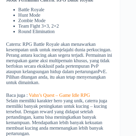
Battle Royale
Hunt Mode
Zombie Mode
Team Fight 3×3, 2×2
Round Elimination
Caterra: RPG Battle Royale akan menawarkan
kesempatan unik untuk menjelajahi dunia perkucingan.
Perang antara kucing akan segera terjadi. Permainan ini
merupakan game aksi multipemain khusus, yang tidak
berfokus secara eksklusif pada pertempuran PvP
ataupun kelangsungan hidup dalam pertarunganPvE.
Pilihan ditangan anda, itu akan tetap menyenangkan
untuk dimainkan.
Baca juga :
Vahn’s Quest – Game Idle RPG
Selain memiliki karakter hero yang unik, caterra juga
memiliki banyak peningkatan untuk kucing – kucing
tersebut. Dengan reward yang didapat setelah
pertandingan, kamu bisa meningkatkan banyak
kemampuan. Mendapatkan lebih banyak kekuatan
membuat kucing anda memenangkan lebih banyak
pertarungan.