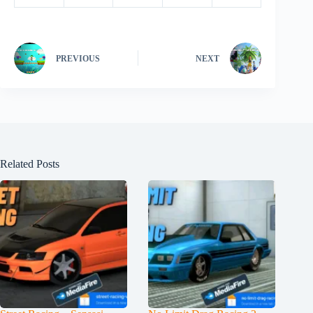
PREVIOUS
NEXT
Related Posts