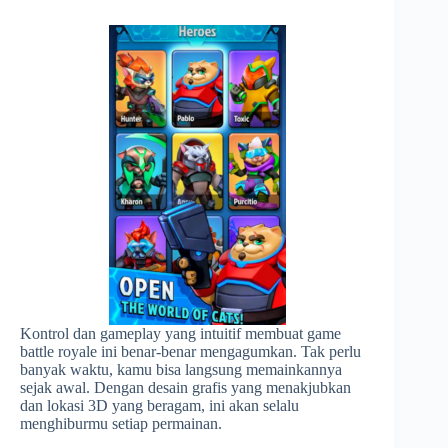
Kontrol dan gameplay yang intuitif membuat game
battle royale ini benar-benar mengagumkan. Tak perlu
banyak waktu, kamu bisa langsung memainkannya
sejak awal. Dengan desain grafis yang menakjubkan
dan lokasi 3D yang beragam, ini akan selalu
menghiburmu setiap permainan.