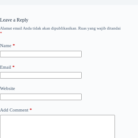
Leave a Reply
Alamat email Anda tidak akan dipublikasikan.
Ruas yang wajib ditandai
*
Name
*
Email
*
Website
Add Comment
*