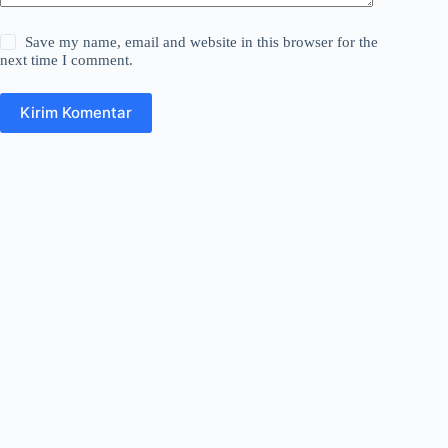
Save my name, email and website in this browser for the
next time I comment.
Kirim Komentar