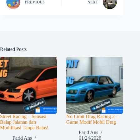
PREVIOUS
NEXT
Related Posts
Street Racing – Sensasi
No Limit Drag Racing 2 –
Balap Jalanan dan
Game Modif Mobil Drag
Modifikasi Tanpa Batas!
Farid Ans
Farid Ans
01/24/2026