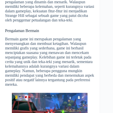
pengalaman yang dinamis dan menarik. Walaupun
memiliki beberapa kelemahan, seperti kurangnya variasi
dalam gameplay, kekuatan fitur-fitur ini menjadikan
Strange Hill sebagai sebuah game yang patut dicoba
oleh penggemar petualangan dan teka-teki.
Pengalaman Bermain
Bermain game ini merupakan pengalaman yang
menyenangkan dan membuat ketagihan. Walaupun
memiliki grafis yang sederhana, game ini berhasil
menciptakan suasana yang menawan dan mencekam
sepanjang gameplay. Kelebihan game ini terletak pada
cerita yang unik dan teka-teki yang menarik, sementara
kelemahannya adalah kurangnya variasi dalam
gameplay. Namun, beberapa pengguna mungkin
memiliki pendapat yang berbeda dan menemukan aspek
positif atau negatif lainnya tergantung pada preferensi
mereka.