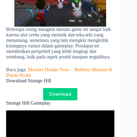
Beberapa orang mungkin menilai game ini sangat baik
karena alur cerita yang menarik dan teka-teki yang
menantang, sementara yang lain mungkin mengkritik
kurangnya variasi dalam gameplay. Pendapat ini
memberikan perspektif yang lebih lengkap dan
seimbang, baik pada aspek positif maupun negatifnya.
Baca juga:
Monster Hunter Now – Berburu Monster di
Dunia Nyata
Download Strange Hill
Download
Strange Hill Gameplay