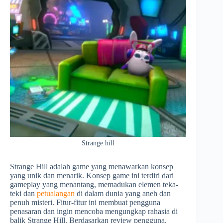
Strange hill
Strange Hill adalah game yang menawarkan konsep
yang unik dan menarik. Konsep game ini terdiri dari
gameplay yang menantang, memadukan elemen teka-
teki dan
petualangan
di dalam dunia yang aneh dan
penuh misteri. Fitur-fitur ini membuat pengguna
penasaran dan ingin mencoba mengungkap rahasia di
balik Strange Hill. Berdasarkan review pengguna,