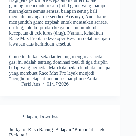
Bagi para pencinta kecepatan di dunia mobile
gaming, menemukan satu judul game yang mampu
merangkum semua sensasi balapan sering kali
menjadi tantangan tersendiri. Biasanya, Anda harus
mengunduh game terpisah untuk merasakan sensasi
drifting, lalu berpindah ke game lain untuk adu
kecepatan di trek lurus (drag). Namun, kehadiran
Race Max Pro dari developer Revani seolah menjadi
jawaban atas kerinduan tersebut.
Game ini bukan sekadar tentang menginjak pedal
gas; ini adalah tentang dominasi total di tiga disiplin
balap yang berbeda. Mari kita bedah lebih dalam apa
yang membuat Race Max Pro layak menjadi
"penghuni tetap" di memori smartphone Anda.
Farid Ans
01/17/2026
Balapan
,
Download
Junkyard Rush Racing: Balapan “Barbar” di Trek
Berkarat!