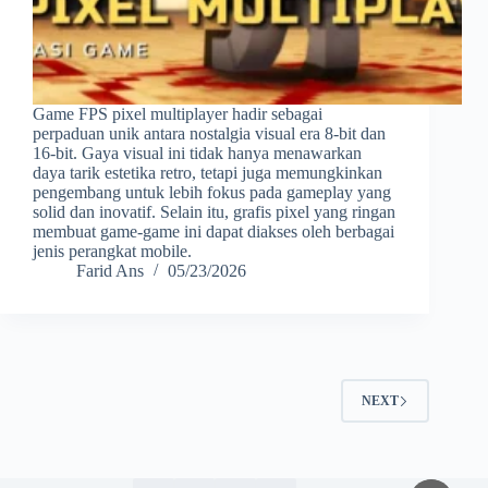
Game FPS pixel multiplayer hadir sebagai
perpaduan unik antara nostalgia visual era 8-bit dan
16-bit. Gaya visual ini tidak hanya menawarkan
daya tarik estetika retro, tetapi juga memungkinkan
pengembang untuk lebih fokus pada gameplay yang
solid dan inovatif. Selain itu, grafis pixel yang ringan
membuat game-game ini dapat diakses oleh berbagai
jenis perangkat mobile.
Farid Ans
05/23/2026
NEXT