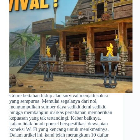
Genre bertahan hidup atau survival menjadi solusi
yang sempurna. Memulai segalanya dari nol,
mengumpulkan sumber daya sedikit demi sedikit,
hingga membangun markas pertahanan memberikan
kepuasan yang tak tertandingi. Kabar baiknya,
kalian tidak butuh ponsel berspesifikasi dewa atau
koneksi Wi-Fi yang kencang untuk menikmatinya.
Dalam artikel ini, kami telah merangkum 10 daftar