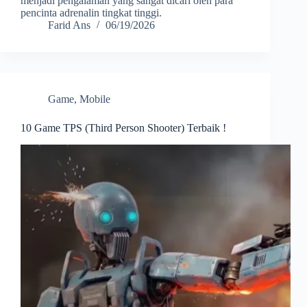
menjadi pengalaman yang sangat dicari oleh para
pencinta adrenalin tingkat tinggi.
Farid Ans
06/19/2026
Game
,
Mobile
10 Game TPS (Third Person Shooter) Terbaik !