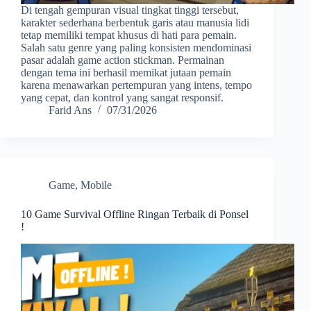
Di tengah gempuran visual tingkat tinggi tersebut,
karakter sederhana berbentuk garis atau manusia lidi
tetap memiliki tempat khusus di hati para pemain.
Salah satu genre yang paling konsisten mendominasi
pasar adalah game action stickman. Permainan
dengan tema ini berhasil memikat jutaan pemain
karena menawarkan pertempuran yang intens, tempo
yang cepat, dan kontrol yang sangat responsif.
Farid Ans
07/31/2026
Game
,
Mobile
10 Game Survival Offline Ringan Terbaik di Ponsel
!