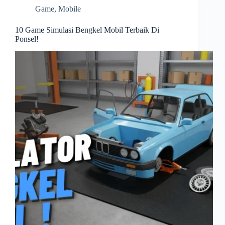
Game
,
Mobile
10 Game Simulasi Bengkel Mobil Terbaik Di
Ponsel!