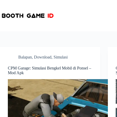
Skip
to
content
Balapan
,
Download
,
Simulasi
CPM Garage: Simulasi Bengkel Mobil di Ponsel –
Mod Apk