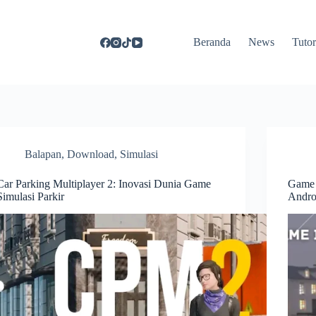
Beranda
News
Tutor
Balapan
,
Download
,
Simulasi
Car Parking Multiplayer 2: Inovasi Dunia Game
Game 
Simulasi Parkir
Andro