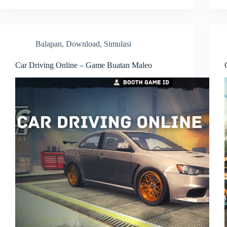
Balapan
,
Download
,
Simulasi
Car Driving Online – Game Buatan Maleo