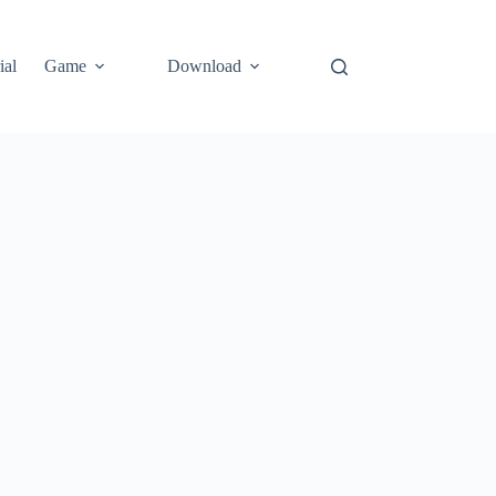
ial
Game
Download