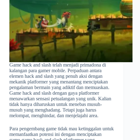
Game hack and slash telah menjadi primadona di
kalangan para gamer mobile. Perpaduan antara
elemen hack and slash yang penuh aksi dengan
mekanik platformer yang menantang menciptakan
pengalaman bermain yang adiktif dan memuaskan.
Game hack and slash dengan gaya platformer
menawarkan sensasi petualangan yang unik. Kalian
tidak hanya diharuskan untuk menebas musuh-
musuh yang menghadang. Tetapi juga harus
melompat, menghindar, dan menjelajahi area.
Para pengembang game tidak mau ketinggalan untuk
memanfaatkan potensi ini dengan menciptakan
game-game hack and slash platformer yang