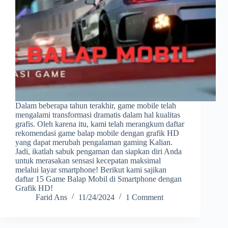
Dalam beberapa tahun terakhir, game mobile telah
mengalami transformasi dramatis dalam hal kualitas
grafis. Oleh karena itu, kami telah merangkum daftar
rekomendasi game balap mobile dengan grafik HD
yang dapat merubah pengalaman gaming Kalian.
Jadi, ikatlah sabuk pengaman dan siapkan diri Anda
untuk merasakan sensasi kecepatan maksimal
melalui layar smartphone! Berikut kami sajikan
daftar 15 Game Balap Mobil di Smartphone dengan
Grafik HD!
Farid Ans
11/24/2024
1 Comment