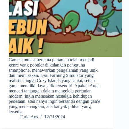
Game simulasi bertema pertanian telah menjadi
genre yang populer di kalangan pengguna
smartphone, menawarkan pengalaman yang unik
dan memuaskan. Dari Farming Simulator yang
realistis hingga Cozy Islands yang santai, setiap
game memiliki daya tarik tersendiri. Apakah Anda
mencari tantangan dalam mengelola pertanian
modern, ingin merasakan nostalgia kehidupan
pedesaan, atau hanya ingin bersantai dengan game
yang menenangkan, ada banyak pilihan yang
tersedia.
Farid Ans
12/21/2024