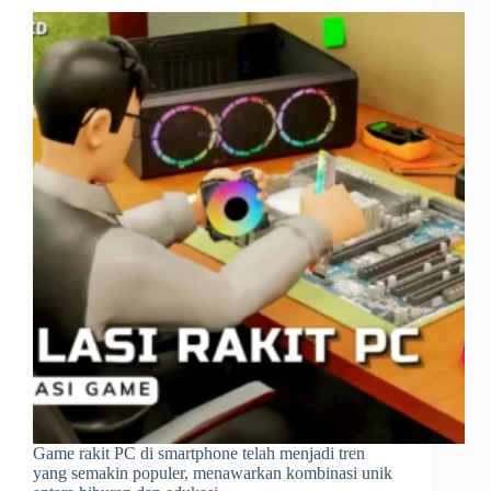
Game rakit PC di smartphone telah menjadi tren
yang semakin populer, menawarkan kombinasi unik